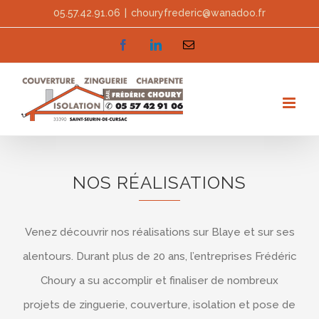
Skip
05.57.42.91.06
|
chouryfrederic@wanadoo.fr
to
facebook
linkedin
Email
content
NOS RÉALISATIONS
Venez découvrir nos réalisations sur Blaye et sur ses
alentours. Durant plus de 20 ans, l’entreprises Frédéric
Choury a su accomplir et finaliser de nombreux
projets de zinguerie, couverture, isolation et pose de