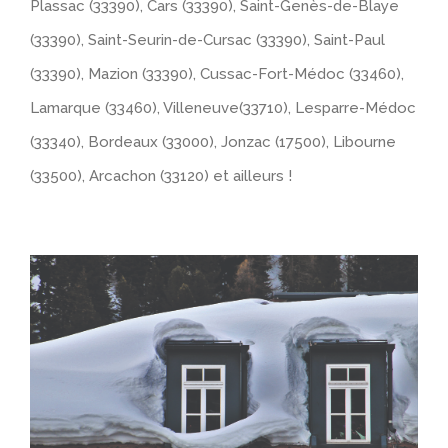
Plassac (33390), Cars (33390), Saint-Genès-de-Blaye
(33390), Saint-Seurin-de-Cursac (33390), Saint-Paul
(33390), Mazion (33390), Cussac-Fort-Médoc (33460),
Lamarque (33460), Villeneuve(33710), Lesparre-Médoc
(33340), Bordeaux (33000), Jonzac (17500), Libourne
(33500), Arcachon (33120) et ailleurs !