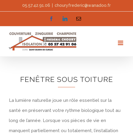
Skip
05.57.42.91.06
|
chouryfrederic@wanadoo.fr
to
facebook
linkedin
Email
content
FENÊTRE SOUS TOITURE
La lumière naturelle joue un rôle essentiel sur la
santé en préservant votre rythme biologique tout au
long de l’année. Lorsque vos pièces de vie en
manquent partiellement ou totalement, l’installation