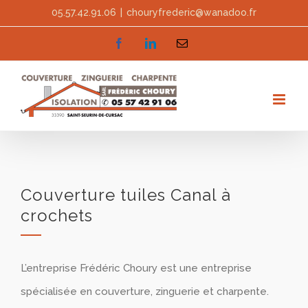
Skip
05.57.42.91.06
|
chouryfrederic@wanadoo.fr
to
facebook
linkedin
Email
content
Couverture tuiles Canal à
crochets
L’entreprise Frédéric Choury est une entreprise
spécialisée en couverture, zinguerie et charpente.