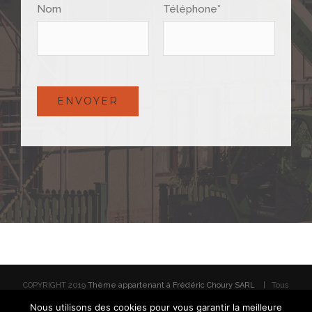
Nom
Téléphone*
COPYRIGHT 2019
Thème appartenant à Frédéric Choury SARL
| Tous
droits réservés | Crée par
Victor Quentin
|
Politique de
Nous utilisons des cookies pour vous garantir la meilleure