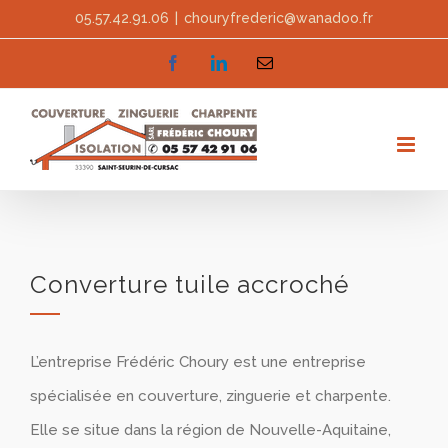
Skip
05.57.42.91.06
|
chouryfrederic@wanadoo.fr
to
facebook
linkedin
Email
content
Converture tuile accroché
L’entreprise Frédéric Choury est une entreprise
spécialisée en couverture, zinguerie et charpente.
Elle se situe dans la région de Nouvelle-Aquitaine,